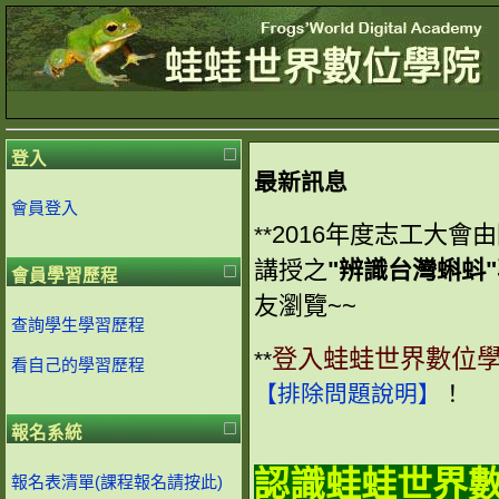
登入
最新訊息
會員登入
2016年度志工大會
**
講授之
"辨識台灣蝌蚪
會員學習歷程
友瀏覽~~
查詢學生學習歷程
登入蛙蛙世界數位
**
看自己的學習歷程
【排除問題說明】
！
報名系統
認識蛙蛙世界
報名表清單(課程報名請按此)