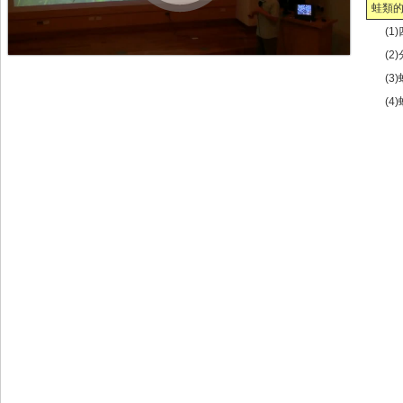
蛙類
(1
1
5
(2
(
(